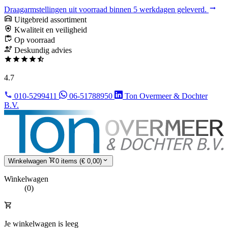
Draagarmstellingen uit voorraad binnen 5 werkdagen geleverd.
Uitgebreid assortiment
Kwaliteit en veiligheid
Op voorraad
Deskundig advies
4.7
010-5299411
06-51788950
Ton Overmeer & Dochter
B.V.
Winkelwagen
0 items (€ 0,00)
Winkelwagen
(0)
Je winkelwagen is leeg