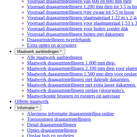
Voorraad draagarmstellingen van 600 en 800 mm diep
Voorraad draagarmstellingen 1.200 mm diep tot 3,5 m h
Voorraad draagarmstellingen type zwaar tot 5,5 m hoog
Voorraad draagarmstellingen plaatmateriaal 1,22 m x 2,4
Voorraad draagarmstellingen voor plaatmateriaal 1,53 x 
Voorraad draagarmstellingen voor buiten zonder dak
Voorraad draagarmstellingen buiten met dakarmen
Draagarmstellingen tweedehands
Extra opties en accesoires
Maatwerk aanbiedingen
Alle maatwerk aanbiedingen
Maatwerk draagarmstellingen 1.000 mm diep.
Maatwerk draagarmstellingen 2.100 mm diep voor platen
Maatwerk daagarmstellingen 1.500 mm diep voor opslag 
Maatwerk draagarmstellingen met dalende dakarmen.
Maatwerk draagarmstellingen met extra lange dakarmen.
Maatwerk draagarmstellingen opslag (sloop)auto's.
Maatwerkoptie bruggen en roosters op aanvraag
Offerte maatwerk
Informatie
Algemene informatie draagarmstelling-online
Toepassingen draagarmstellingen
Detail draagarmstellingen
Opties draagarmstellingen
Opslag buis en profielen