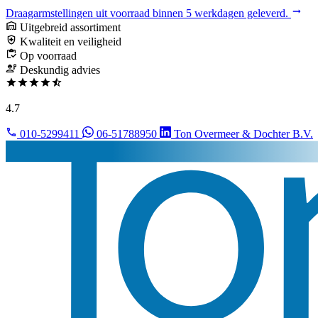
Draagarmstellingen uit voorraad binnen 5 werkdagen geleverd.
Uitgebreid assortiment
Kwaliteit en veiligheid
Op voorraad
Deskundig advies
4.7
010-5299411
06-51788950
Ton Overmeer & Dochter B.V.