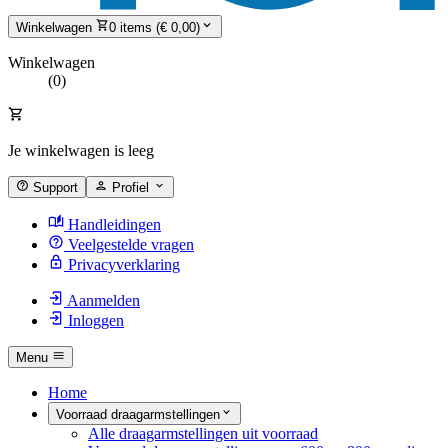
Winkelwagen
0 items (€ 0,00)
Winkelwagen
(0)
Je winkelwagen is leeg
Support
Profiel
Handleidingen
Veelgestelde vragen
Privacyverklaring
Aanmelden
Inloggen
Menu
Home
Voorraad draagarmstellingen
Alle draagarmstellingen uit voorraad