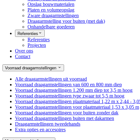
Opslag bouwmaterialen
Platen en volumeopslag
Zware draagarmstellingen
Draagarmstelling voor buiten (met dak)
Onhandelbare goederen
Referenties
Referenties
Projecten
Over ons
Contact
Voorraad draagarmstellingen
Alle draagarmstellingen uit voorraad
Voorraad draagarmstellingen van 600 en 800 mm diep
Voorraad draagarmstellingen 1.200 mm diep tot 3,5 m hoog
Voorraad draagarmstellingen type zwaar tot 5,5 m hoog
Voorraad draagarmstellingen plaatmateriaal 1,22 m x 2,44 - 3,
Voorraad draagarmstellingen voor plaatmateriaal 1,53 x 3,05 m
Voorraad draagarmstellingen voor buiten zonder dak
Voorraad draagarmstellingen buiten met dakarmen
Draagarmstellingen tweedehands
Extra opties en accesoires