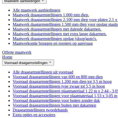
Maatwerk aanbiedingen
Alle maatwerk aanbiedingen
Maatwerk draagarmstellingen 1.000 mm diep.
Maatwerk draagarmstellingen 2.100 mm diep voor platen 2.1 x
Maatwerk daagarmstellingen 1.500 mm diep voor opslag staalp
Maatwerk draagarmstellingen met dalende dakarmen.
Maatwerk draagarmstellingen met extra lange dakarmen.
Maatwerk draagarmstellingen opslag (sloop)auto's.
Maatwerkoptie bruggen en roosters op aanvraag
Offerte maatwerk
Home
Voorraad draagarmstellingen
Alle draagarmstellingen uit voorraad
Voorraad draagarmstellingen van 600 en 800 mm diep
Voorraad draagarmstellingen 1.200 mm diep tot 3,5 m hoog
Voorraad draagarmstellingen type zwaar tot 5,5 m hoog
Voorraad draagarmstellingen plaatmateriaal 1,22 m x 2,44 - 3,
Voorraad draagarmstellingen voor plaatmateriaal 1,53 x 3,05 m
Voorraad draagarmstellingen voor buiten zonder dak
Voorraad draagarmstellingen buiten met dakarmen
Draagarmstellingen tweedehands
Extra opties en accesoires