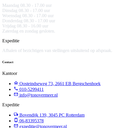
Maandag 08.30 -
17.00 uur
Dinsdag 08.30 - 17.00 uur
Woensdag 08.30 - 17.00 uur
Donderdag 08.30 - 17.00 uur
Vrijdag 08.30 - 16.00 uur
Zaterdag en zondag gesloten.
Expeditie
Afhalen of bezichtigen van stellingen uitsluitend op afspraak.
Contact
Kantoor
Oosteindseweg 73, 2661 EB Bergschenhoek
010-5299411
info@tonovermeer.nl
Expeditie
Bovendijk 139, 3045 PC Rotterdam
06-83395378
expeditie@tonovermeer.nl