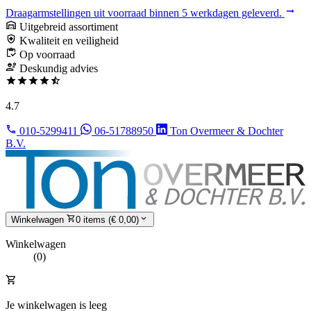
Draagarmstellingen uit voorraad binnen 5 werkdagen geleverd.
Uitgebreid assortiment
Kwaliteit en veiligheid
Op voorraad
Deskundig advies
4.7
010-5299411
06-51788950
Ton Overmeer & Dochter
B.V.
Winkelwagen
0 items (€ 0,00)
Winkelwagen
(0)
Je winkelwagen is leeg