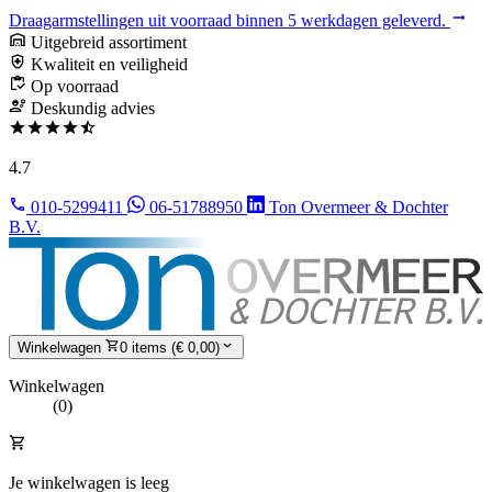
Draagarmstellingen uit voorraad binnen 5 werkdagen geleverd.
Uitgebreid assortiment
Kwaliteit en veiligheid
Op voorraad
Deskundig advies
4.7
010-5299411
06-51788950
Ton Overmeer & Dochter
B.V.
Winkelwagen
0 items (€ 0,00)
Winkelwagen
(0)
Je winkelwagen is leeg