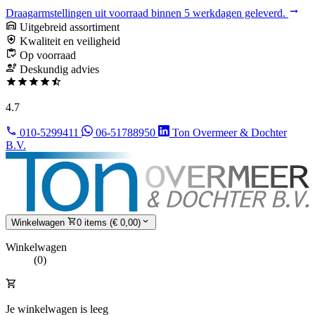
Draagarmstellingen uit voorraad binnen 5 werkdagen geleverd.
Uitgebreid assortiment
Kwaliteit en veiligheid
Op voorraad
Deskundig advies
4.7
010-5299411
06-51788950
Ton Overmeer & Dochter
B.V.
Winkelwagen
0 items (€ 0,00)
Winkelwagen
(0)
Je winkelwagen is leeg