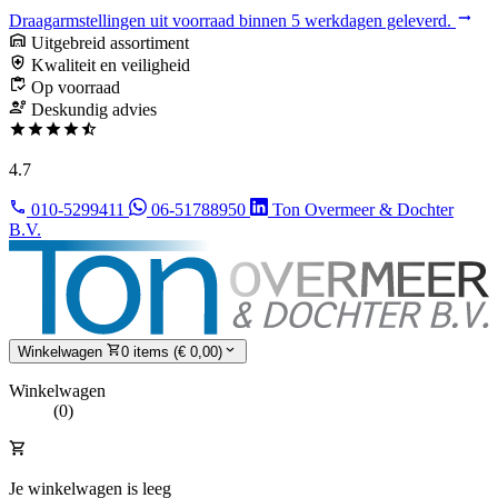
Draagarmstellingen uit voorraad binnen 5 werkdagen geleverd.
Uitgebreid assortiment
Kwaliteit en veiligheid
Op voorraad
Deskundig advies
4.7
010-5299411
06-51788950
Ton Overmeer & Dochter
B.V.
Winkelwagen
0 items (€ 0,00)
Winkelwagen
(0)
Je winkelwagen is leeg